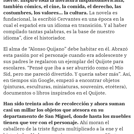
fuerte. Inspiró toda la literatura hispanoamericana,
también cómics, el cine, la comida, el derecho, las
costumbres, los valores… la cultura.
La novela es
fundacional, la escribió Cervantes en una época en la
cual el español era un idioma en transición. Y al haber
compilado tantas palabras, es la base de nuestro
idioma”, dice el historiador.
El alma de “Alonso Quijano” debe habitar en él. Abrazó
esta pasión por el personaje cuando era adolescente y
sus padres le regalaron un ejemplar del Quijote para
escolares. “Pensé que iba a ser aburrido como el Mío
Sid, pero me pareció divertido. Y quería saber más”. Así,
en tiempos sin Google, empezó a encontrar objetos
(pinturas, esculturas, miniaturas, souvenirs, etcétera),
documentos o libros inspirados en el Quijote.
Han sido treinta años de recolección y ahora suman
casi un millar los objetos que atesora en su
departamento de San Miguel, donde hasta los muebles
tienen que ver con el personaje.
Ahí moran el
caballero de la triste figura multiplicado a la ene y el