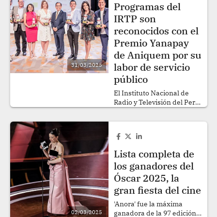
revelar el reparto
Programas del
completo. .
IRTP son
reconocidos con el
Premio Yanapay
de Aniquem por su
labor de servicio
31/03/2025
público
El Instituto Nacional de
Radio y Televisión del Perú
(IRTP) obtuvo tres
reconocimientos, durante
la ceremonia de la décima
edición del Premio
Yanapay, organizado por la
Lista completa de
Asociación de Ayuda al
los ganadores del
Niño Quemado (Aniquem),
que reconoce a las
Óscar 2025, la
instituciones y personas
gran fiesta del cine
naturales que
contribuyeron durante
'Anora' fue la máxima
todo el año en la
02/03/2025
ganadora de la 97 edición