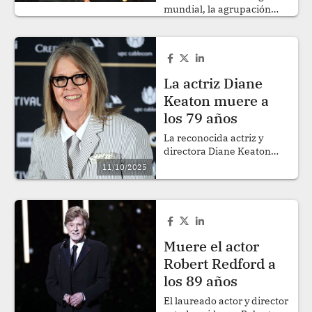
mundial, la agrupación
BTS confirmó su arribo al
Perú como parte de su
tour, tras cumplir sus
integrantes el servicio
militar obligatorio en su
La actriz Diane
país. .
Keaton muere a
los 79 años
La reconocida actriz y
directora Diane Keaton
murió a los 79 años, según
11/10/2025
confirmaron este sábado
medios especializados..
Muere el actor
Robert Redford a
los 89 años
El laureado actor y director