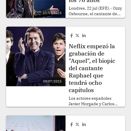
gerente a NBC y reportes
de TMZ. .
Londres, 22 jul (EFE).- Ozzy
22/07/2025
Osbourne, el cantante de
Black Sabbath, ha muerto a
los 76 años "rodeado de
amor", informó este martes
su familia en un
comunicado. EFE.
Neflix empezó la
grabación de
"Aquel", el biopic
del cantante
Raphael que
tendrá ocho
09/07/2025
capítulos
Los actores españoles
Javier Morgade y Carlos
Santos se convertirán en
Raphael en la serie 'Aquel',
que Netflix empezó a rodar
y de la que se acaba de