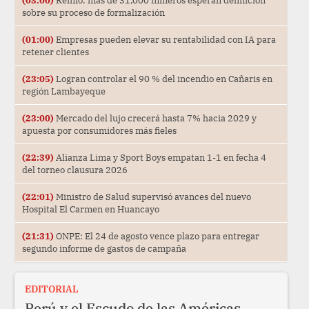
(03:00)
Reinfo: más de 31,000 mineros esperan definición
sobre su proceso de formalización
(01:00)
Empresas pueden elevar su rentabilidad con IA para
retener clientes
(23:05)
Logran controlar el 90 % del incendio en Cañaris en
región Lambayeque
(23:00)
Mercado del lujo crecerá hasta 7% hacia 2029 y
apuesta por consumidores más fieles
(22:39)
Alianza Lima y Sport Boys empatan 1-1 en fecha 4
del torneo clausura 2026
(22:01)
Ministro de Salud supervisó avances del nuevo
Hospital El Carmen en Huancayo
(21:31)
ONPE: El 24 de agosto vence plazo para entregar
segundo informe de gastos de campaña
EDITORIAL
Perú y el Escudo de las Américas