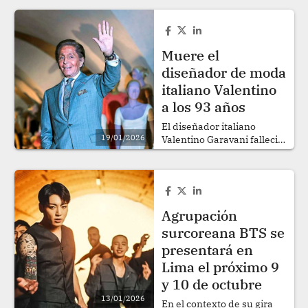
Muere el
diseñador de moda
italiano Valentino
a los 93 años
El diseñador italiano
19/01/2026
Valentino Garavani falleció
a los 93 años, informó este
lunes la agencia italiana
ANSA..
Agrupación
surcoreana BTS se
presentará en
Lima el próximo 9
y 10 de octubre
13/01/2026
En el contexto de su gira