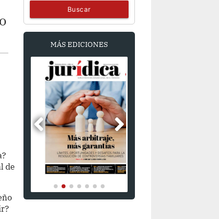
Buscar
to
MÁS EDICIONES
a?
l de
eño
ir?