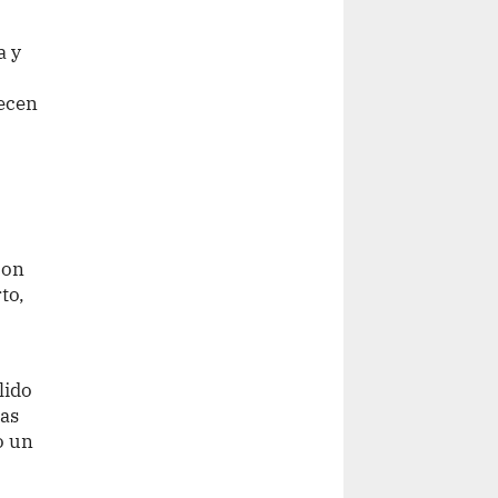
a y
lecen
con
to,
lido
nas
o un