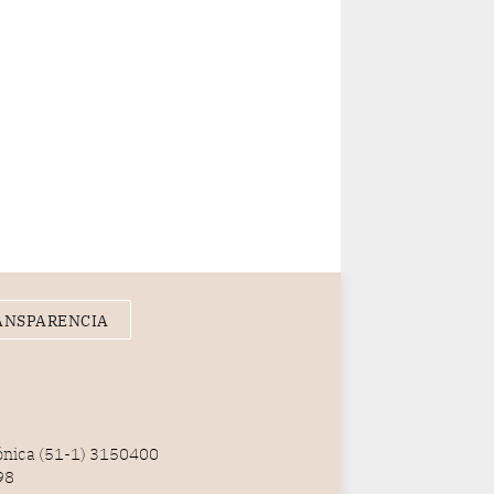
ANSPARENCIA
fónica (51-1) 3150400
98