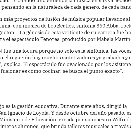
sidad. “Y cuando uno entiende la música en sus variedade
, pensando en la naturaleza de cada género, de cada band
n más proyectos de fusión de música popular llevados al
Lima, con música de Los Beatles, sinfonía 360 Abba, roc
eguetón… La génesis de esta vertiente de su carrera fue h
era el espectáculo Tenores, producido por Mabela Martín
 fue una locura porque no solo es la sinfónica, las voces
 en el reguetón hay muchos sintetizadores ya grabados y 
, explica. El espectáculo fue ovacionado por los asistent
 “fusionar es como cocinar: se busca el punto exacto”.
o es la gestión educativa. Durante siete años, dirigió la
an Ignacio de Loyola. Y desde octubre del año pasado, e
Ministerio de Educación, creada por su maestro Wilfred
rimeros alumnos, que brinda talleres musicales a través 