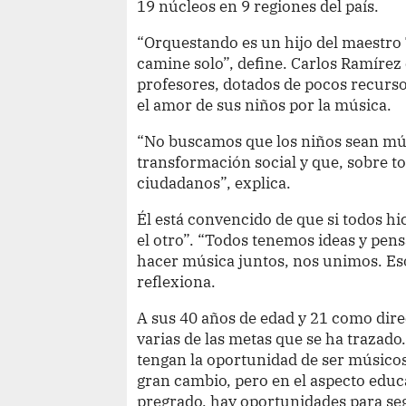
19 núcleos en 9 regiones del país.
“Orquestando es un hijo del maestro
camine solo”, define. Carlos Ramírez 
profesores, dotados de pocos recursos
el amor de sus niños por la música.
“No buscamos que los niños sean mús
transformación social y que, sobre t
ciudadanos”, explica.
Él está convencido de que si todos 
el otro”. “Todos tenemos ideas y pen
hacer música juntos, nos unimos. Eso
reflexiona.
A sus 40 años de edad y 21 como dir
varias de las metas que se ha trazad
tengan la oportunidad de ser músicos
gran cambio, pero en el aspecto educa
pregrado, hay oportunidades para segu