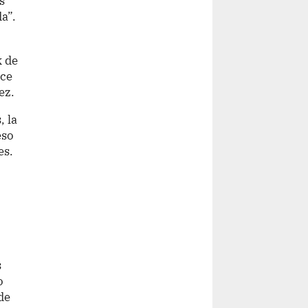
s
a”.
k de
ace
ez.
, la
eso
es.
s
o
de