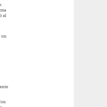
o.
orma
ó al
y un
cente
Con