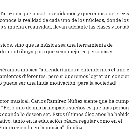
 Tarazona que nosotros cuidamos y queremos que crezc
conoce la realidad de cada uno de los núcleos, donde los
 y mucha creatividad, llevan adelante las clases y forta
icos, sino que la música sea una herramienta de
odo, contribuya para que sean mejores personas y
hiciéramos música “aprenderíamos a entendernos el uno 
samientos diferentes, pero si queremos lograr un concier
 puede ser una linda motivación [para la sociedad]”,
ector musical, Carlos Ramírez Núñez siente que ha cump
o. “Pero uno de mis principales sueños es que más perso
 cuando lo deseen ser. Estos últimos diez años ha habid
tivo, tanto en la educación básica regular como en el
ir creciendo en la música”, finaliza.