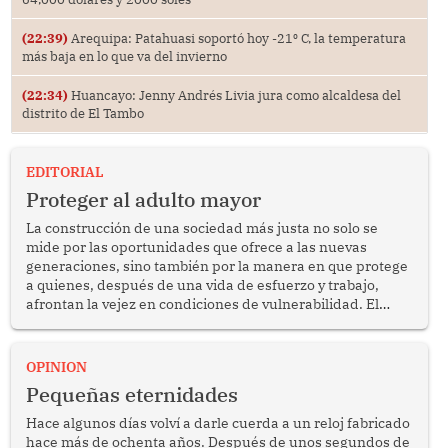
(22:39)
Arequipa: Patahuasi soportó hoy -21⁰ C, la temperatura
más baja en lo que va del invierno
(22:34)
Huancayo: Jenny Andrés Livia jura como alcaldesa del
distrito de El Tambo
EDITORIAL
Proteger al adulto mayor
La construcción de una sociedad más justa no solo se
mide por las oportunidades que ofrece a las nuevas
generaciones, sino también por la manera en que protege
a quienes, después de una vida de esfuerzo y trabajo,
afrontan la vejez en condiciones de vulnerabilidad. El
anuncio formulado por la presidenta de la república,
Keiko Fujimori, de incrementar de 350 a 700 soles
bimestrales el subsidio que reciben los beneficiarios del
OPINION
programa Pensión 65 abre una oportunidad para
Pequeñas eternidades
reflexionar sobre la importancia de fortalecer las políticas
públicas dirigidas a los adultos mayores en pobreza.
Hace algunos días volví a darle cuerda a un reloj fabricado
hace más de ochenta años. Después de unos segundos de