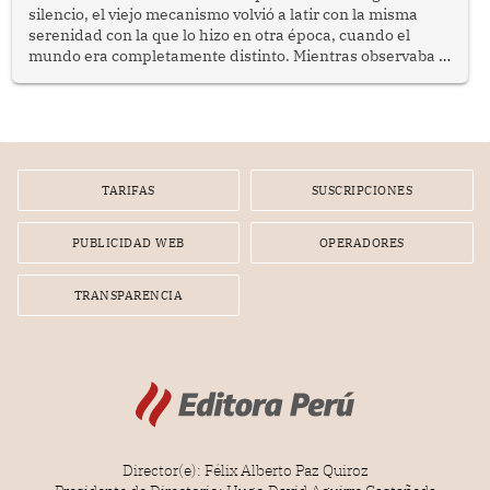
silencio, el viejo mecanismo volvió a latir con la misma
serenidad con la que lo hizo en otra época, cuando el
mundo era completamente distinto. Mientras observaba el
lento movimiento de sus agujas pensé que algunas cosas
poseen una misteriosa capacidad para sobrevivir al
tiempo.
TARIFAS
SUSCRIPCIONES
PUBLICIDAD WEB
OPERADORES
TRANSPARENCIA
Director(e): Félix Alberto Paz Quiroz