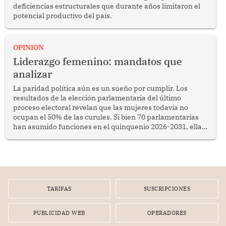
deficiencias estructurales que durante años limitaron el
potencial productivo del país.
OPINION
Liderazgo femenino: mandatos que
analizar
La paridad política aún es un sueño por cumplir. Los
resultados de la elección parlamentaria del último
proceso electoral revelan que las mujeres todavía no
ocupan el 50% de las curules. Si bien 70 parlamentarias
han asumido funciones en el quinquenio 2026-2031, ellas
representan apenas el 36.8% de los 190 integrantes del
nuevo Congreso bicameral (60 senadores y 130
diputados).
TARIFAS
SUSCRIPCIONES
PUBLICIDAD WEB
OPERADORES