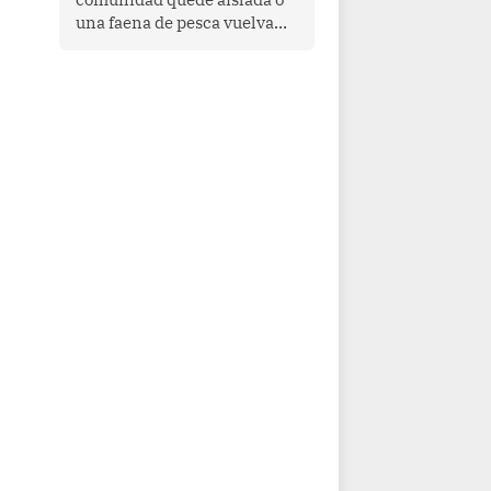
una faena de pesca vuelva
con las redes vacías, el
océano avisa. Hoy las señales
son claras: el Pacífico
tropical se está calentando y
el Perú tiene una ventana
estrecha para prepararse.