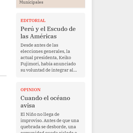
Municipales
EDITORIAL
Perú y el Escudo de
las Américas
Desde antes de las
elecciones generales, la
actual presidenta, Keiko
Fujimori, había anunciado
su voluntad de integrar al
Perú a la iniciativa Escudo
de las Américas, presentada
en marzo de este año por el
OPINION
mandatario estadounidense
Cuando el océano
Donald Trump, con el fin de
avisa
enfrentar al crimen
transnacional organizado y
El Niño no llega de
al tráfico de drogas.
improviso. Antes de que una
quebrada se desborde, una
comunidad quede aislada o