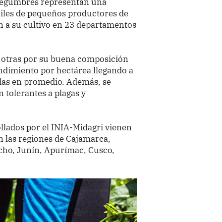
s legumbres representan una
miles de pequeños productores de
an a su cultivo en 23 departamentos
as otras por su buena composición
ndimiento por hectárea llegando a
das en promedio. Además, se
n tolerantes a plagas y
llados por el INIA-Midagri vienen
n las regiones de Cajamarca,
cho, Junín, Apurímac, Cusco,