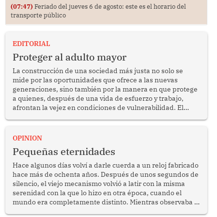
(07:47)
Feriado del jueves 6 de agosto: este es el horario del
transporte público
EDITORIAL
Proteger al adulto mayor
La construcción de una sociedad más justa no solo se
mide por las oportunidades que ofrece a las nuevas
generaciones, sino también por la manera en que protege
a quienes, después de una vida de esfuerzo y trabajo,
afrontan la vejez en condiciones de vulnerabilidad. El
anuncio formulado por la presidenta de la república,
Keiko Fujimori, de incrementar de 350 a 700 soles
bimestrales el subsidio que reciben los beneficiarios del
OPINION
programa Pensión 65 abre una oportunidad para
Pequeñas eternidades
reflexionar sobre la importancia de fortalecer las políticas
públicas dirigidas a los adultos mayores en pobreza.
Hace algunos días volví a darle cuerda a un reloj fabricado
hace más de ochenta años. Después de unos segundos de
silencio, el viejo mecanismo volvió a latir con la misma
serenidad con la que lo hizo en otra época, cuando el
mundo era completamente distinto. Mientras observaba el
lento movimiento de sus agujas pensé que algunas cosas