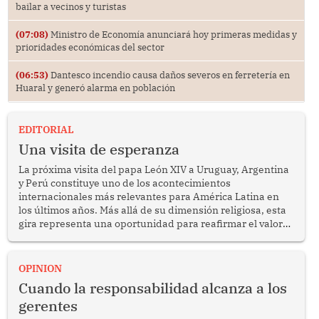
bailar a vecinos y turistas
(07:08)
Ministro de Economía anunciará hoy primeras medidas y
prioridades económicas del sector
(06:53)
Dantesco incendio causa daños severos en ferretería en
Huaral y generó alarma en población
EDITORIAL
Una visita de esperanza
La próxima visita del papa León XIV a Uruguay, Argentina
y Perú constituye uno de los acontecimientos
internacionales más relevantes para América Latina en
los últimos años. Más allá de su dimensión religiosa, esta
gira representa una oportunidad para reafirmar el valor
del diálogo, fortalecer los vínculos entre los pueblos y
proyectar una imagen de cooperación en una región que
enfrenta desafíos en materia de desarrollo, cohesión
OPINION
social y gobernabilidad.
Cuando la responsabilidad alcanza a los
gerentes