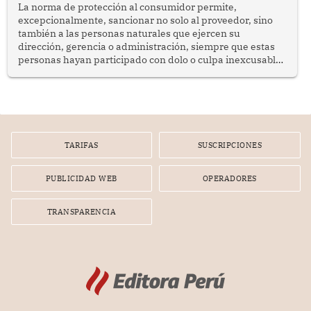
La norma de protección al consumidor permite,
excepcionalmente, sancionar no solo al proveedor, sino
también a las personas naturales que ejercen su
dirección, gerencia o administración, siempre que estas
personas hayan participado con dolo o culpa inexcusable
en el planeamiento, la realización o la ejecución de la
infracción. En un caso reciente, Indecopi sancionó al
gerente de un proveedor de servicios de entretenimiento
por la frustrada realización de un meet and greet con
Lionel Messi, cuya presencia fue ofrecida, a su vez, por el
gerente de la empresa promotora en una entrevista
TARIFAS
SUSCRIPCIONES
radial.
PUBLICIDAD WEB
OPERADORES
TRANSPARENCIA