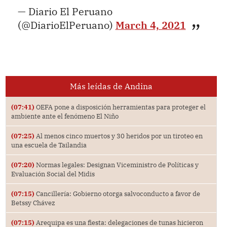
— Diario El Peruano
(@DiarioElPeruano)
March 4, 2021
Más leídas de Andina
(07:41)
OEFA pone a disposición herramientas para proteger el
ambiente ante el fenómeno El Niño
(07:25)
Al menos cinco muertos y 30 heridos por un tiroteo en
una escuela de Tailandia
(07:20)
Normas legales: Designan Viceministro de Políticas y
Evaluación Social del Midis
(07:15)
Cancillería: Gobierno otorga salvoconducto a favor de
Betssy Chávez
(07:15)
Arequipa es una fiesta: delegaciones de tunas hicieron