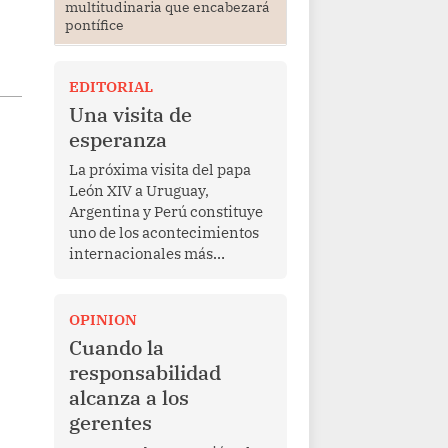
multitudinaria que encabezará
pontífice
EDITORIAL
Una visita de
esperanza
La próxima visita del papa
León XIV a Uruguay,
Argentina y Perú constituye
uno de los acontecimientos
internacionales más
relevantes para América
Latina en los últimos años.
Más allá de su dimensión
OPINION
religiosa, esta gira
Cuando la
representa una oportunidad
responsabilidad
para reafirmar el valor del
alcanza a los
diálogo, fortalecer los
gerentes
vínculos entre los pueblos y
proyectar una imagen de