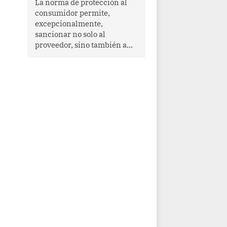
La norma de protección al
cooperación en una región
consumidor permite,
que enfrenta desafíos en
excepcionalmente,
materia de desarrollo,
sancionar no solo al
cohesión social y
proveedor, sino también a
gobernabilidad.
las personas naturales que
ejercen su dirección,
gerencia o administración,
siempre que estas personas
hayan participado con dolo o
culpa inexcusable en el
planeamiento, la realización
o la ejecución de la
infracción. En un caso
reciente, Indecopi sancionó
al gerente de un proveedor
de servicios de
entretenimiento por la
frustrada realización de un
meet and greet con Lionel
Messi, cuya presencia fue
ofrecida, a su vez, por el