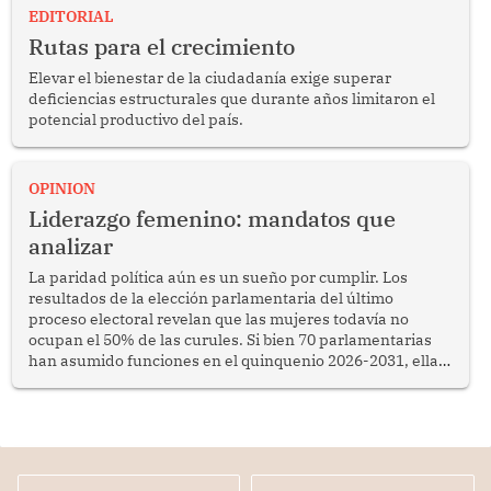
EDITORIAL
Rutas para el crecimiento
Elevar el bienestar de la ciudadanía exige superar
deficiencias estructurales que durante años limitaron el
potencial productivo del país.
OPINION
Liderazgo femenino: mandatos que
analizar
La paridad política aún es un sueño por cumplir. Los
resultados de la elección parlamentaria del último
proceso electoral revelan que las mujeres todavía no
ocupan el 50% de las curules. Si bien 70 parlamentarias
han asumido funciones en el quinquenio 2026-2031, ellas
representan apenas el 36.8% de los 190 integrantes del
nuevo Congreso bicameral (60 senadores y 130
diputados).