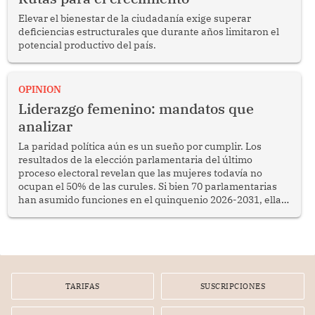
Elevar el bienestar de la ciudadanía exige superar
deficiencias estructurales que durante años limitaron el
potencial productivo del país.
OPINION
Liderazgo femenino: mandatos que
analizar
La paridad política aún es un sueño por cumplir. Los
resultados de la elección parlamentaria del último
proceso electoral revelan que las mujeres todavía no
ocupan el 50% de las curules. Si bien 70 parlamentarias
han asumido funciones en el quinquenio 2026-2031, ellas
representan apenas el 36.8% de los 190 integrantes del
nuevo Congreso bicameral (60 senadores y 130
diputados).
TARIFAS
SUSCRIPCIONES