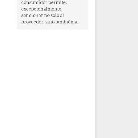
consumidor permite,
que enfrenta desafíos en
excepcionalmente,
materia de desarrollo,
sancionar no solo al
cohesión social y
proveedor, sino también a
gobernabilidad.
las personas naturales que
ejercen su dirección,
gerencia o administración,
siempre que estas personas
hayan participado con dolo o
culpa inexcusable en el
planeamiento, la realización
o la ejecución de la
infracción. En un caso
reciente, Indecopi sancionó
al gerente de un proveedor
de servicios de
entretenimiento por la
frustrada realización de un
meet and greet con Lionel
Messi, cuya presencia fue
ofrecida, a su vez, por el