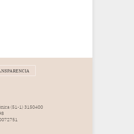
ANSPARENCIA
fónica (51-1) 3150400
98
100072751