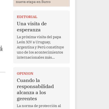
nueva etapa en Surco
EDITORIAL
Una visita de
esperanza
La próxima visita del papa
León XIV a Uruguay,
á
Argentina y Perú constituye
uno de los acontecimientos
internacionales más
relevantes para América
Latina en los últimos años.
Más allá de su dimensión
OPINION
religiosa, esta gira
Cuando la
representa una oportunidad
responsabilidad
para reafirmar el valor del
alcanza a los
diálogo, fortalecer los
gerentes
vínculos entre los pueblos y
proyectar una imagen de
La norma de protección al
cooperación en una región