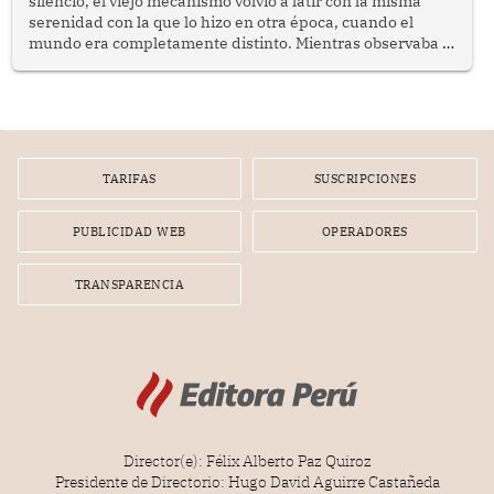
silencio, el viejo mecanismo volvió a latir con la misma
serenidad con la que lo hizo en otra época, cuando el
mundo era completamente distinto. Mientras observaba el
lento movimiento de sus agujas pensé que algunas cosas
poseen una misteriosa capacidad para sobrevivir al
tiempo.
TARIFAS
SUSCRIPCIONES
PUBLICIDAD WEB
OPERADORES
TRANSPARENCIA
Director(e): Félix Alberto Paz Quiroz
Presidente de Directorio: Hugo David Aguirre Castañeda