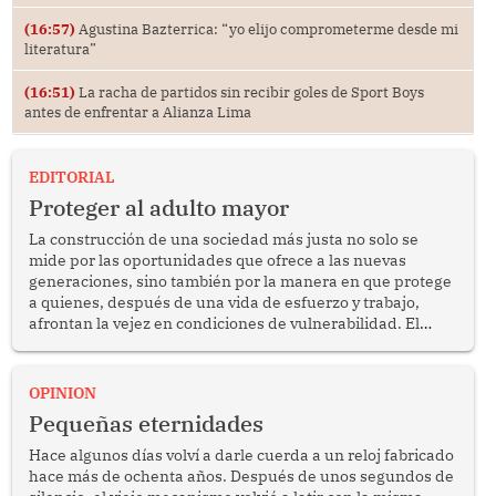
(16:57)
Agustina Bazterrica: “yo elijo comprometerme desde mi
literatura”
(16:51)
La racha de partidos sin recibir goles de Sport Boys
antes de enfrentar a Alianza Lima
EDITORIAL
Proteger al adulto mayor
La construcción de una sociedad más justa no solo se
mide por las oportunidades que ofrece a las nuevas
generaciones, sino también por la manera en que protege
a quienes, después de una vida de esfuerzo y trabajo,
afrontan la vejez en condiciones de vulnerabilidad. El
anuncio formulado por la presidenta de la república,
Keiko Fujimori, de incrementar de 350 a 700 soles
bimestrales el subsidio que reciben los beneficiarios del
OPINION
programa Pensión 65 abre una oportunidad para
Pequeñas eternidades
reflexionar sobre la importancia de fortalecer las políticas
públicas dirigidas a los adultos mayores en pobreza.
Hace algunos días volví a darle cuerda a un reloj fabricado
hace más de ochenta años. Después de unos segundos de