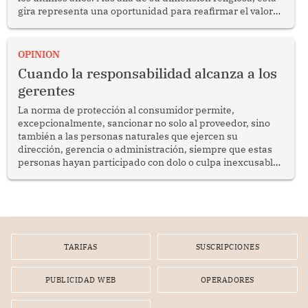
gira representa una oportunidad para reafirmar el valor
del diálogo, fortalecer los vínculos entre los pueblos y
proyectar una imagen de cooperación en una región que
enfrenta desafíos en materia de desarrollo, cohesión
OPINION
social y gobernabilidad.
Cuando la responsabilidad alcanza a los
gerentes
La norma de protección al consumidor permite,
excepcionalmente, sancionar no solo al proveedor, sino
también a las personas naturales que ejercen su
dirección, gerencia o administración, siempre que estas
personas hayan participado con dolo o culpa inexcusable
en el planeamiento, la realización o la ejecución de la
infracción. En un caso reciente, Indecopi sancionó al
gerente de un proveedor de servicios de entretenimiento
por la frustrada realización de un meet and greet con
Lionel Messi, cuya presencia fue ofrecida, a su vez, por el
gerente de la empresa promotora en una entrevista
TARIFAS
SUSCRIPCIONES
radial.
PUBLICIDAD WEB
OPERADORES