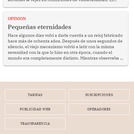
anuncio formulado por la presidenta de la república,
Keiko Fujimori, de incrementar de 350 a 700 soles
bimestrales el subsidio que reciben los beneficiarios del
OPINION
programa Pensión 65 abre una oportunidad para
Pequeñas eternidades
reflexionar sobre la importancia de fortalecer las políticas
públicas dirigidas a los adultos mayores en pobreza.
Hace algunos días volví a darle cuerda a un reloj fabricado
hace más de ochenta años. Después de unos segundos de
silencio, el viejo mecanismo volvió a latir con la misma
serenidad con la que lo hizo en otra época, cuando el
mundo era completamente distinto. Mientras observaba el
lento movimiento de sus agujas pensé que algunas cosas
poseen una misteriosa capacidad para sobrevivir al
tiempo.
TARIFAS
SUSCRIPCIONES
PUBLICIDAD WEB
OPERADORES
TRANSPARENCIA