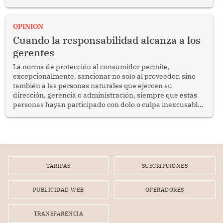
del diálogo, fortalecer los vínculos entre los pueblos y
proyectar una imagen de cooperación en una región que
enfrenta desafíos en materia de desarrollo, cohesión
OPINION
social y gobernabilidad.
Cuando la responsabilidad alcanza a los
gerentes
La norma de protección al consumidor permite,
excepcionalmente, sancionar no solo al proveedor, sino
también a las personas naturales que ejercen su
dirección, gerencia o administración, siempre que estas
personas hayan participado con dolo o culpa inexcusable
en el planeamiento, la realización o la ejecución de la
infracción. En un caso reciente, Indecopi sancionó al
gerente de un proveedor de servicios de entretenimiento
por la frustrada realización de un meet and greet con
Lionel Messi, cuya presencia fue ofrecida, a su vez, por el
gerente de la empresa promotora en una entrevista
TARIFAS
SUSCRIPCIONES
radial.
PUBLICIDAD WEB
OPERADORES
TRANSPARENCIA