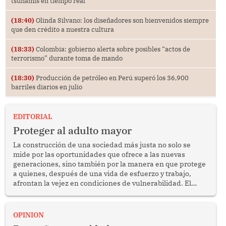
tsunamis en tiempo real
(18:40)
Olinda Silvano: los diseñadores son bienvenidos siempre
que den crédito a nuestra cultura
(18:33)
Colombia: gobierno alerta sobre posibles “actos de
terrorismo” durante toma de mando
(18:30)
Producción de petróleo en Perú superó los 36,900
barriles diarios en julio
EDITORIAL
Proteger al adulto mayor
La construcción de una sociedad más justa no solo se
mide por las oportunidades que ofrece a las nuevas
generaciones, sino también por la manera en que protege
a quienes, después de una vida de esfuerzo y trabajo,
afrontan la vejez en condiciones de vulnerabilidad. El
anuncio formulado por la presidenta de la república,
Keiko Fujimori, de incrementar de 350 a 700 soles
bimestrales el subsidio que reciben los beneficiarios del
OPINION
programa Pensión 65 abre una oportunidad para