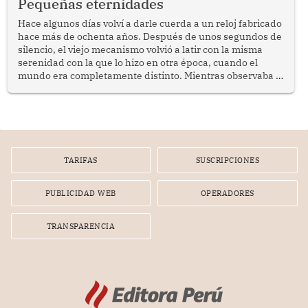
Pequeñas eternidades
reflexionar sobre la importancia de fortalecer las políticas
públicas dirigidas a los adultos mayores en pobreza.
Hace algunos días volví a darle cuerda a un reloj fabricado
hace más de ochenta años. Después de unos segundos de
silencio, el viejo mecanismo volvió a latir con la misma
serenidad con la que lo hizo en otra época, cuando el
mundo era completamente distinto. Mientras observaba el
lento movimiento de sus agujas pensé que algunas cosas
poseen una misteriosa capacidad para sobrevivir al
tiempo.
TARIFAS
SUSCRIPCIONES
PUBLICIDAD WEB
OPERADORES
TRANSPARENCIA