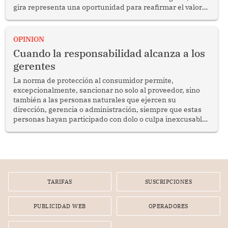
gira representa una oportunidad para reafirmar el valor
del diálogo, fortalecer los vínculos entre los pueblos y
proyectar una imagen de cooperación en una región que
enfrenta desafíos en materia de desarrollo, cohesión
OPINION
social y gobernabilidad.
Cuando la responsabilidad alcanza a los
gerentes
La norma de protección al consumidor permite,
excepcionalmente, sancionar no solo al proveedor, sino
también a las personas naturales que ejercen su
dirección, gerencia o administración, siempre que estas
personas hayan participado con dolo o culpa inexcusable
en el planeamiento, la realización o la ejecución de la
infracción. En un caso reciente, Indecopi sancionó al
gerente de un proveedor de servicios de entretenimiento
por la frustrada realización de un meet and greet con
Lionel Messi, cuya presencia fue ofrecida, a su vez, por el
gerente de la empresa promotora en una entrevista
TARIFAS
SUSCRIPCIONES
radial.
PUBLICIDAD WEB
OPERADORES