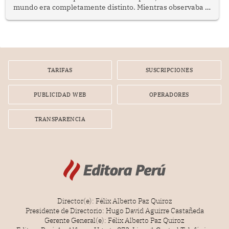
mundo era completamente distinto. Mientras observaba el
lento movimiento de sus agujas pensé que algunas cosas
poseen una misteriosa capacidad para sobrevivir al
tiempo.
TARIFAS
SUSCRIPCIONES
PUBLICIDAD WEB
OPERADORES
TRANSPARENCIA
Director(e): Félix Alberto Paz Quiroz
Presidente de Directorio: Hugo David Aguirre Castañeda
Gerente General(e): Félix Alberto Paz Quiroz