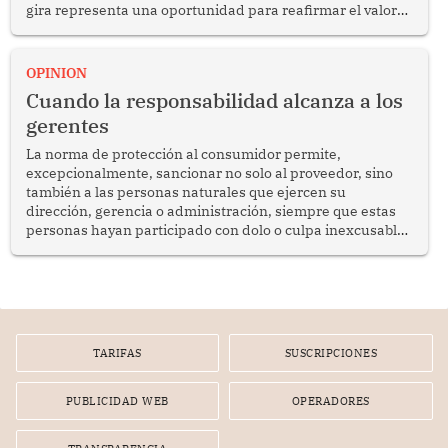
gira representa una oportunidad para reafirmar el valor
del diálogo, fortalecer los vínculos entre los pueblos y
proyectar una imagen de cooperación en una región que
enfrenta desafíos en materia de desarrollo, cohesión
OPINION
social y gobernabilidad.
Cuando la responsabilidad alcanza a los
gerentes
La norma de protección al consumidor permite,
excepcionalmente, sancionar no solo al proveedor, sino
también a las personas naturales que ejercen su
dirección, gerencia o administración, siempre que estas
personas hayan participado con dolo o culpa inexcusable
en el planeamiento, la realización o la ejecución de la
infracción. En un caso reciente, Indecopi sancionó al
gerente de un proveedor de servicios de entretenimiento
por la frustrada realización de un meet and greet con
Lionel Messi, cuya presencia fue ofrecida, a su vez, por el
gerente de la empresa promotora en una entrevista
TARIFAS
SUSCRIPCIONES
radial.
PUBLICIDAD WEB
OPERADORES