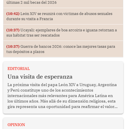
últimas 2 mil becas del 2026
(10:42)
León XIV se reunirá con víctimas de abusos sexuales
durante su visita a Francia
(10:37)
Ucayali: ejemplares de boa arcoíris e iguana retornan a
sus hábitat tras ser rescatados
(10:37)
Guerra de bancos 2026: conoce las mejores tasas para
tus depósitos a plazos
EDITORIAL
Una visita de esperanza
La próxima visita del papa León XIV a Uruguay, Argentina
y Perú constituye uno de los acontecimientos
internacionales más relevantes para América Latina en
los últimos años. Más allá de su dimensión religiosa, esta
gira representa una oportunidad para reafirmar el valor
del diálogo, fortalecer los vínculos entre los pueblos y
proyectar una imagen de cooperación en una región que
enfrenta desafíos en materia de desarrollo, cohesión
OPINION
social y gobernabilidad.