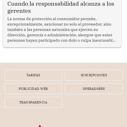
Cuando la responsabilidad alcanza a los
gerentes
La norma de protección al consumidor permite,
excepcionalmente, sancionar no solo al proveedor, sino
también a las personas naturales que ejercen su
dirección, gerencia o administración, siempre que estas
personas hayan participado con dolo o culpa inexcusable
en el planeamiento, la realización o la ejecución de la
infracción. En un caso reciente, Indecopi sancionó al
gerente de un proveedor de servicios de entretenimiento
por la frustrada realización de un meet and greet con
Lionel Messi, cuya presencia fue ofrecida, a su vez, por el
gerente de la empresa promotora en una entrevista
TARIFAS
SUSCRIPCIONES
radial.
PUBLICIDAD WEB
OPERADORES
TRANSPARENCIA