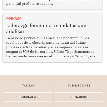
potencial productivo del país.
OPINION
Liderazgo femenino: mandatos que
analizar
La paridad política aún es un sueño por cumplir. Los
resultados de la elección parlamentaria del último
proceso electoral revelan que las mujeres todavía no
ocupan el 50% de las curules. Si bien 70 parlamentarias
han asumido funciones en el quinquenio 2026-2031, ellas
representan apenas el 36.8% de los 190 integrantes del
nuevo Congreso bicameral (60 senadores y 130
diputados).
TARIFAS
SUSCRIPCIONES
PUBLICIDAD WEB
OPERADORES