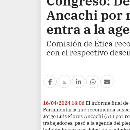
Congreso: De
Ancachi por 
entra a la ag
Comisión de Ética rec
con el respectivo desc
16/04/2024 16:06
El informe final de
Parlamentaria que recomienda suspen
Jorge Luis Flores Ancachi (AP) por re
trabajadores, pasó a la agenda del pl
habilitado para ser debatido y votado