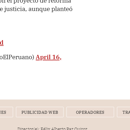
n el proyecto de reforma
e justicia, aunque planteó
yd
ioElPeruano)
April 16,
NES
PUBLICIDAD WEB
OPERADORES
TR
Director(e): Félix Alberto Paz Quiroz