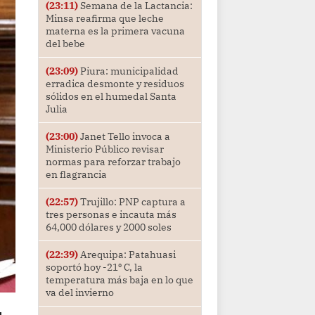
(23:11)
Semana de la Lactancia:
Minsa reafirma que leche
materna es la primera vacuna
del bebe
(23:09)
Piura: municipalidad
erradica desmonte y residuos
sólidos en el humedal Santa
Julia
(23:00)
Janet Tello invoca a
Ministerio Público revisar
normas para reforzar trabajo
en flagrancia
(22:57)
Trujillo: PNP captura a
tres personas e incauta más
64,000 dólares y 2000 soles
(22:39)
Arequipa: Patahuasi
soportó hoy -21⁰ C, la
temperatura más baja en lo que
va del invierno