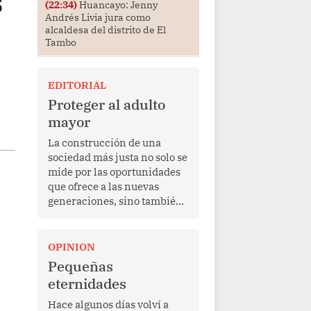
s
(22:34)
Huancayo: Jenny
Andrés Livia jura como
alcaldesa del distrito de El
Tambo
EDITORIAL
Proteger al adulto
mayor
La construcción de una
sociedad más justa no solo se
mide por las oportunidades
que ofrece a las nuevas
generaciones, sino también
por la manera en que
protege a quienes, después
de una vida de esfuerzo y
OPINION
trabajo, afrontan la vejez en
Pequeñas
condiciones de
eternidades
vulnerabilidad. El anuncio
formulado por la presidenta
Hace algunos días volví a