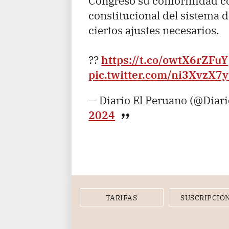
Congreso su conformidad co
constitucional del sistema d
ciertos ajustes necesarios.
??
https://t.co/owtX6rZFuY
pic.twitter.com/ni3XvzX7
— Diario El Peruano (@Diar
2024
TARIFAS
SUSCRIPCIO