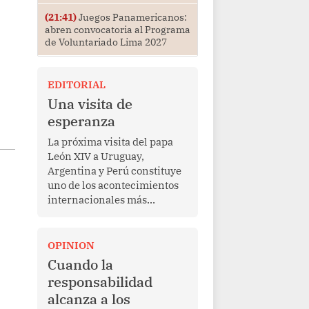
(21:41)
Juegos Panamericanos:
abren convocatoria al Programa
de Voluntariado Lima 2027
EDITORIAL
Una visita de
esperanza
La próxima visita del papa
León XIV a Uruguay,
Argentina y Perú constituye
uno de los acontecimientos
internacionales más
relevantes para América
Latina en los últimos años.
Más allá de su dimensión
OPINION
religiosa, esta gira
Cuando la
representa una oportunidad
responsabilidad
para reafirmar el valor del
alcanza a los
diálogo, fortalecer los