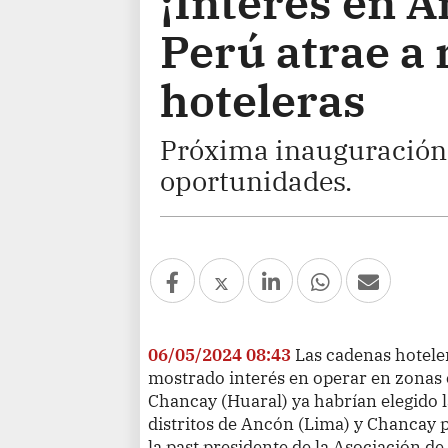
¡Interés en A
Perú atrae a
hoteleras
Próxima inauguración
oportunidades.
06/05/2024 08:43
Las cadenas hotele
mostrado interés en operar en zonas
Chancay (Huaral) ya habrían elegido 
distritos de Ancón (Lima) y Chancay p
la past presidente de la Asociación de