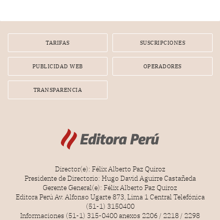
infracción. En un caso reciente, Indecopi sancionó al
gerente de un proveedor de servicios de entretenimiento
por la frustrada realización de un meet and greet con
Lionel Messi, cuya presencia fue ofrecida, a su vez, por el
gerente de la empresa promotora en una entrevista
TARIFAS
SUSCRIPCIONES
radial.
PUBLICIDAD WEB
OPERADORES
TRANSPARENCIA
Director(e): Félix Alberto Paz Quiroz
Presidente de Directorio: Hugo David Aguirre Castañeda
Gerente General(e): Félix Alberto Paz Quiroz
Editora Perú Av. Alfonso Ugarte 873, Lima 1 Central Telefónica
(51-1) 3150400
Informaciones (51-1) 315-0400 anexos 2206 / 2218 / 2298