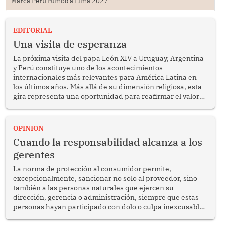
Marca Perú rumbo a Lima 2027
EDITORIAL
Una visita de esperanza
La próxima visita del papa León XIV a Uruguay, Argentina
y Perú constituye uno de los acontecimientos
internacionales más relevantes para América Latina en
los últimos años. Más allá de su dimensión religiosa, esta
gira representa una oportunidad para reafirmar el valor
del diálogo, fortalecer los vínculos entre los pueblos y
proyectar una imagen de cooperación en una región que
enfrenta desafíos en materia de desarrollo, cohesión
OPINION
social y gobernabilidad.
Cuando la responsabilidad alcanza a los
gerentes
La norma de protección al consumidor permite,
excepcionalmente, sancionar no solo al proveedor, sino
también a las personas naturales que ejercen su
dirección, gerencia o administración, siempre que estas
personas hayan participado con dolo o culpa inexcusable
en el planeamiento, la realización o la ejecución de la