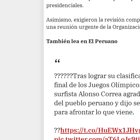
presidenciales.
Asimismo, exigieron la revisión compl
una reunión urgente de la Organizac
También lea en El Peruano
??????Tras lograr su clasific
final de los Juegos Olímpico
surfista Alonso Correa agra
del pueblo peruano y dijo 
para afrontar lo que viene.
??
https://t.co/HuEWx1JHv
pic.twitter.com/aT6LoJs9t