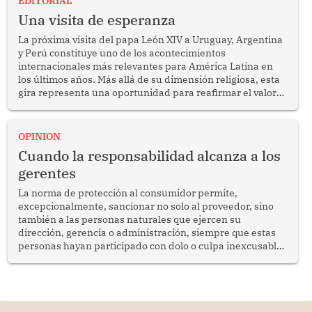
EDITORIAL
Una visita de esperanza
La próxima visita del papa León XIV a Uruguay, Argentina
y Perú constituye uno de los acontecimientos
internacionales más relevantes para América Latina en
los últimos años. Más allá de su dimensión religiosa, esta
gira representa una oportunidad para reafirmar el valor
del diálogo, fortalecer los vínculos entre los pueblos y
proyectar una imagen de cooperación en una región que
enfrenta desafíos en materia de desarrollo, cohesión
OPINION
social y gobernabilidad.
Cuando la responsabilidad alcanza a los
gerentes
La norma de protección al consumidor permite,
excepcionalmente, sancionar no solo al proveedor, sino
también a las personas naturales que ejercen su
dirección, gerencia o administración, siempre que estas
personas hayan participado con dolo o culpa inexcusable
en el planeamiento, la realización o la ejecución de la
infracción. En un caso reciente, Indecopi sancionó al
gerente de un proveedor de servicios de entretenimiento
por la frustrada realización de un meet and greet con