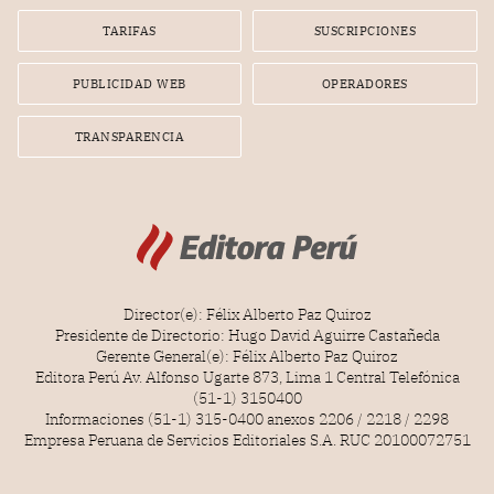
Lionel Messi, cuya presencia fue ofrecida, a su vez, por el
gerente de la empresa promotora en una entrevista
TARIFAS
SUSCRIPCIONES
radial.
PUBLICIDAD WEB
OPERADORES
TRANSPARENCIA
Director(e): Félix Alberto Paz Quiroz
Presidente de Directorio: Hugo David Aguirre Castañeda
Gerente General(e): Félix Alberto Paz Quiroz
Editora Perú Av. Alfonso Ugarte 873, Lima 1 Central Telefónica
(51-1) 3150400
Informaciones (51-1) 315-0400 anexos 2206 / 2218 / 2298
Empresa Peruana de Servicios Editoriales S.A. RUC 20100072751