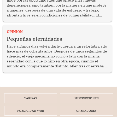
mide por las oportunidades que ofrece a las nuevas
generaciones, sino también por la manera en que protege
a quienes, después de una vida de esfuerzo y trabajo,
afrontan la vejez en condiciones de vulnerabilidad. El
anuncio formulado por la presidenta de la república,
Keiko Fujimori, de incrementar de 350 a 700 soles
bimestrales el subsidio que reciben los beneficiarios del
OPINION
programa Pensión 65 abre una oportunidad para
Pequeñas eternidades
reflexionar sobre la importancia de fortalecer las políticas
públicas dirigidas a los adultos mayores en pobreza.
Hace algunos días volví a darle cuerda a un reloj fabricado
hace más de ochenta años. Después de unos segundos de
silencio, el viejo mecanismo volvió a latir con la misma
serenidad con la que lo hizo en otra época, cuando el
mundo era completamente distinto. Mientras observaba el
lento movimiento de sus agujas pensé que algunas cosas
poseen una misteriosa capacidad para sobrevivir al
tiempo.
TARIFAS
SUSCRIPCIONES
PUBLICIDAD WEB
OPERADORES