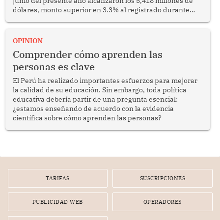
junio del presente año alcanzaron los 5,418 millones de
dólares, monto superior en 3.3% al registrado durante
similar periodo del 2025. Se trata de un resultado
alentador que confirma la capacidad del sector para
competir en los mercados internacionales y generar
OPINION
oportunidades de desarrollo en diversas regiones del
Comprender cómo aprenden las
país.
personas es clave
El Perú ha realizado importantes esfuerzos para mejorar
la calidad de su educación. Sin embargo, toda política
educativa debería partir de una pregunta esencial:
¿estamos enseñando de acuerdo con la evidencia
científica sobre cómo aprenden las personas?
TARIFAS
SUSCRIPCIONES
PUBLICIDAD WEB
OPERADORES