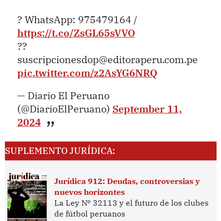
? WhatsApp: 975479164 /
https://t.co/ZsGL65sVVO
??
suscripcionesdop@editoraperu.com.pe
pic.twitter.com/z2AsYG6NRQ
— Diario El Peruano
(@DiarioElPeruano)
September 11,
2024
SUPLEMENTO JURÍDICA:
Jurídica 912: Deudas, controversias y
nuevos horizontes
La Ley Nº 32113 y el futuro de los clubes
de fútbol peruanos