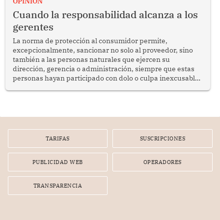
OPINION
social y gobernabilidad.
Cuando la responsabilidad alcanza a los
gerentes
La norma de protección al consumidor permite,
excepcionalmente, sancionar no solo al proveedor, sino
también a las personas naturales que ejercen su
dirección, gerencia o administración, siempre que estas
personas hayan participado con dolo o culpa inexcusable
en el planeamiento, la realización o la ejecución de la
infracción. En un caso reciente, Indecopi sancionó al
gerente de un proveedor de servicios de entretenimiento
por la frustrada realización de un meet and greet con
Lionel Messi, cuya presencia fue ofrecida, a su vez, por el
gerente de la empresa promotora en una entrevista
TARIFAS
SUSCRIPCIONES
radial.
PUBLICIDAD WEB
OPERADORES
TRANSPARENCIA