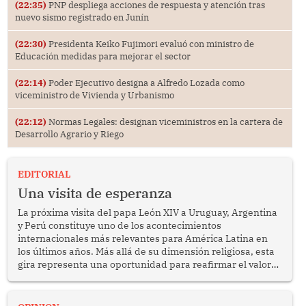
(22:35)
PNP despliega acciones de respuesta y atención tras
nuevo sismo registrado en Junín
(22:30)
Presidenta Keiko Fujimori evaluó con ministro de
Educación medidas para mejorar el sector
(22:14)
Poder Ejecutivo designa a Alfredo Lozada como
viceministro de Vivienda y Urbanismo
(22:12)
Normas Legales: designan viceministros en la cartera de
Desarrollo Agrario y Riego
EDITORIAL
Una visita de esperanza
La próxima visita del papa León XIV a Uruguay, Argentina
y Perú constituye uno de los acontecimientos
internacionales más relevantes para América Latina en
los últimos años. Más allá de su dimensión religiosa, esta
gira representa una oportunidad para reafirmar el valor
del diálogo, fortalecer los vínculos entre los pueblos y
proyectar una imagen de cooperación en una región que
enfrenta desafíos en materia de desarrollo, cohesión