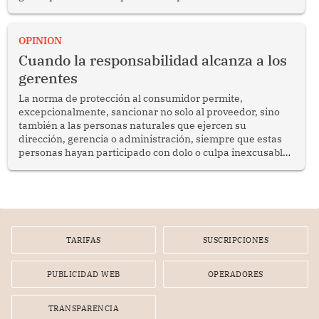
del diálogo, fortalecer los vínculos entre los pueblos y
proyectar una imagen de cooperación en una región que
enfrenta desafíos en materia de desarrollo, cohesión
OPINION
social y gobernabilidad.
Cuando la responsabilidad alcanza a los
gerentes
La norma de protección al consumidor permite,
excepcionalmente, sancionar no solo al proveedor, sino
también a las personas naturales que ejercen su
dirección, gerencia o administración, siempre que estas
personas hayan participado con dolo o culpa inexcusable
en el planeamiento, la realización o la ejecución de la
infracción. En un caso reciente, Indecopi sancionó al
gerente de un proveedor de servicios de entretenimiento
por la frustrada realización de un meet and greet con
Lionel Messi, cuya presencia fue ofrecida, a su vez, por el
gerente de la empresa promotora en una entrevista
TARIFAS
SUSCRIPCIONES
radial.
PUBLICIDAD WEB
OPERADORES
TRANSPARENCIA