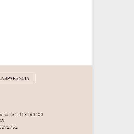
ANSPARENCIA
fónica (51-1) 3150400
98
100072751