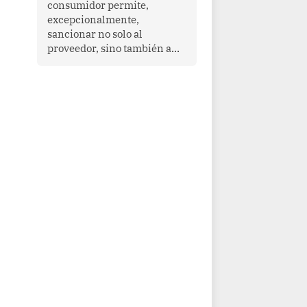
consumidor permite,
que enfrenta desafíos en
excepcionalmente,
materia de desarrollo,
sancionar no solo al
cohesión social y
proveedor, sino también a
gobernabilidad.
las personas naturales que
ejercen su dirección,
gerencia o administración,
siempre que estas personas
hayan participado con dolo o
culpa inexcusable en el
planeamiento, la realización
o la ejecución de la
infracción. En un caso
reciente, Indecopi sancionó
al gerente de un proveedor
de servicios de
entretenimiento por la
frustrada realización de un
meet and greet con Lionel
Messi, cuya presencia fue
ofrecida, a su vez, por el