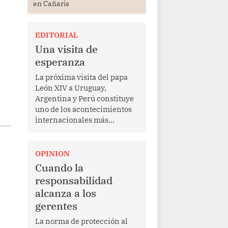
a
en Cañaris
EDITORIAL
Una visita de
esperanza
La próxima visita del papa
León XIV a Uruguay,
Argentina y Perú constituye
uno de los acontecimientos
internacionales más
relevantes para América
Latina en los últimos años.
Más allá de su dimensión
OPINION
religiosa, esta gira
Cuando la
representa una oportunidad
responsabilidad
para reafirmar el valor del
alcanza a los
diálogo, fortalecer los
gerentes
vínculos entre los pueblos y
proyectar una imagen de
La norma de protección al
cooperación en una región