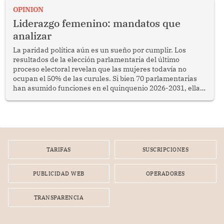
OPINION
Liderazgo femenino: mandatos que
analizar
La paridad política aún es un sueño por cumplir. Los
resultados de la elección parlamentaria del último
proceso electoral revelan que las mujeres todavía no
ocupan el 50% de las curules. Si bien 70 parlamentarias
han asumido funciones en el quinquenio 2026-2031, ellas
representan apenas el 36.8% de los 190 integrantes del
nuevo Congreso bicameral (60 senadores y 130
diputados).
TARIFAS
SUSCRIPCIONES
PUBLICIDAD WEB
OPERADORES
TRANSPARENCIA