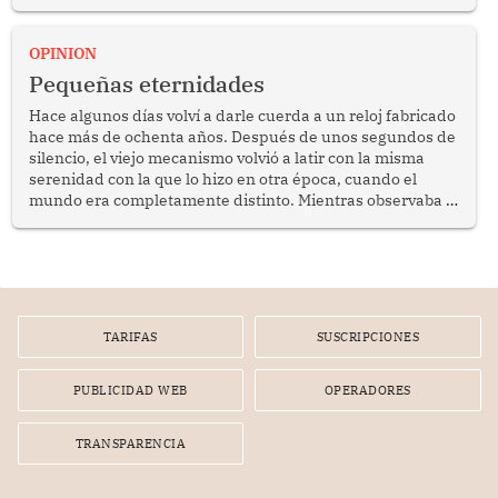
anuncio formulado por la presidenta de la república,
Keiko Fujimori, de incrementar de 350 a 700 soles
bimestrales el subsidio que reciben los beneficiarios del
OPINION
programa Pensión 65 abre una oportunidad para
Pequeñas eternidades
reflexionar sobre la importancia de fortalecer las políticas
públicas dirigidas a los adultos mayores en pobreza.
Hace algunos días volví a darle cuerda a un reloj fabricado
hace más de ochenta años. Después de unos segundos de
silencio, el viejo mecanismo volvió a latir con la misma
serenidad con la que lo hizo en otra época, cuando el
mundo era completamente distinto. Mientras observaba el
lento movimiento de sus agujas pensé que algunas cosas
poseen una misteriosa capacidad para sobrevivir al
tiempo.
TARIFAS
SUSCRIPCIONES
PUBLICIDAD WEB
OPERADORES
TRANSPARENCIA