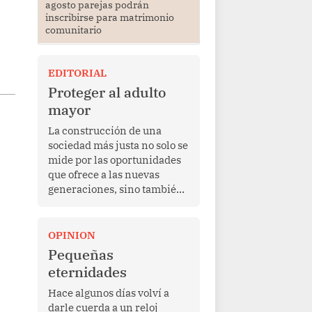
agosto parejas podrán
inscribirse para matrimonio
comunitario
EDITORIAL
Proteger al adulto
mayor
La construcción de una
sociedad más justa no solo se
mide por las oportunidades
que ofrece a las nuevas
generaciones, sino también
por la manera en que
protege a quienes, después
de una vida de esfuerzo y
OPINION
trabajo, afrontan la vejez en
Pequeñas
condiciones de
eternidades
vulnerabilidad. El anuncio
formulado por la presidenta
Hace algunos días volví a
de la república, Keiko
darle cuerda a un reloj