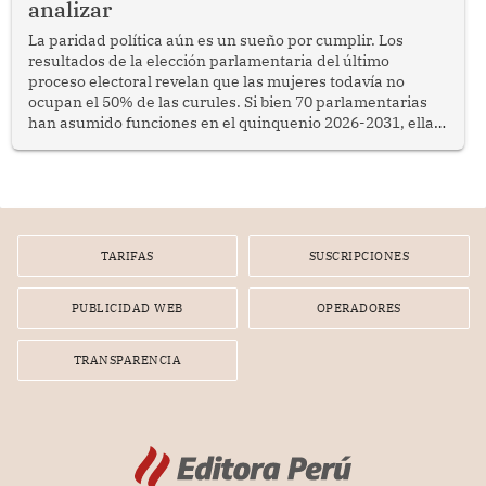
analizar
La paridad política aún es un sueño por cumplir. Los
resultados de la elección parlamentaria del último
proceso electoral revelan que las mujeres todavía no
ocupan el 50% de las curules. Si bien 70 parlamentarias
han asumido funciones en el quinquenio 2026-2031, ellas
representan apenas el 36.8% de los 190 integrantes del
nuevo Congreso bicameral (60 senadores y 130
diputados).
TARIFAS
SUSCRIPCIONES
PUBLICIDAD WEB
OPERADORES
TRANSPARENCIA