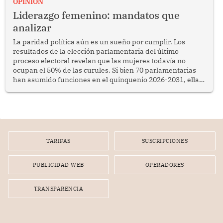
OPINION
Liderazgo femenino: mandatos que
analizar
La paridad política aún es un sueño por cumplir. Los
resultados de la elección parlamentaria del último
proceso electoral revelan que las mujeres todavía no
ocupan el 50% de las curules. Si bien 70 parlamentarias
han asumido funciones en el quinquenio 2026-2031, ellas
representan apenas el 36.8% de los 190 integrantes del
nuevo Congreso bicameral (60 senadores y 130
diputados).
TARIFAS
SUSCRIPCIONES
PUBLICIDAD WEB
OPERADORES
TRANSPARENCIA