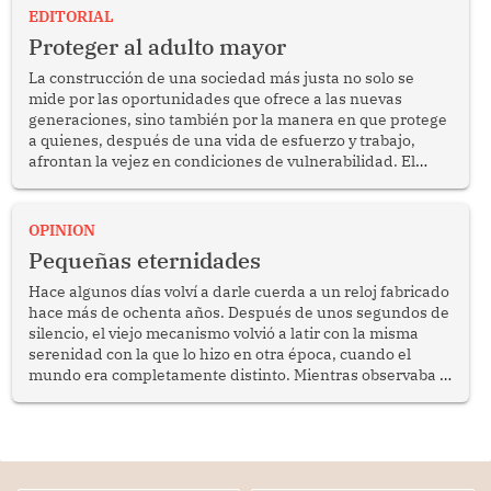
EDITORIAL
Proteger al adulto mayor
La construcción de una sociedad más justa no solo se
mide por las oportunidades que ofrece a las nuevas
generaciones, sino también por la manera en que protege
a quienes, después de una vida de esfuerzo y trabajo,
afrontan la vejez en condiciones de vulnerabilidad. El
anuncio formulado por la presidenta de la república,
Keiko Fujimori, de incrementar de 350 a 700 soles
bimestrales el subsidio que reciben los beneficiarios del
OPINION
programa Pensión 65 abre una oportunidad para
Pequeñas eternidades
reflexionar sobre la importancia de fortalecer las políticas
públicas dirigidas a los adultos mayores en pobreza.
Hace algunos días volví a darle cuerda a un reloj fabricado
hace más de ochenta años. Después de unos segundos de
silencio, el viejo mecanismo volvió a latir con la misma
serenidad con la que lo hizo en otra época, cuando el
mundo era completamente distinto. Mientras observaba el
lento movimiento de sus agujas pensé que algunas cosas
poseen una misteriosa capacidad para sobrevivir al
tiempo.