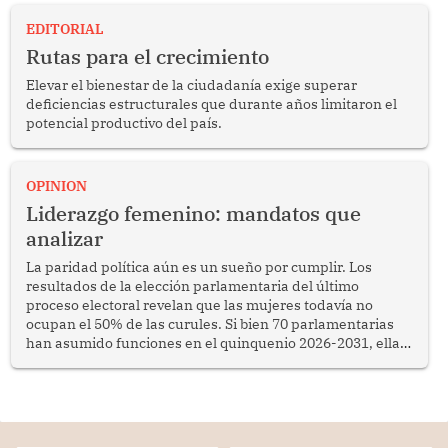
EDITORIAL
Rutas para el crecimiento
Elevar el bienestar de la ciudadanía exige superar
deficiencias estructurales que durante años limitaron el
potencial productivo del país.
OPINION
Liderazgo femenino: mandatos que
analizar
La paridad política aún es un sueño por cumplir. Los
resultados de la elección parlamentaria del último
proceso electoral revelan que las mujeres todavía no
ocupan el 50% de las curules. Si bien 70 parlamentarias
han asumido funciones en el quinquenio 2026-2031, ellas
representan apenas el 36.8% de los 190 integrantes del
nuevo Congreso bicameral (60 senadores y 130
diputados).