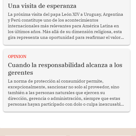
Una visita de esperanza
La próxima visita del papa León XIV a Uruguay, Argentina
y Perú constituye uno de los acontecimientos
internacionales más relevantes para América Latina en
los últimos años. Más allá de su dimensión religiosa, esta
gira representa una oportunidad para reafirmar el valor
del diálogo, fortalecer los vínculos entre los pueblos y
proyectar una imagen de cooperación en una región que
enfrenta desafíos en materia de desarrollo, cohesión
OPINION
social y gobernabilidad.
Cuando la responsabilidad alcanza a los
gerentes
La norma de protección al consumidor permite,
excepcionalmente, sancionar no solo al proveedor, sino
también a las personas naturales que ejercen su
dirección, gerencia o administración, siempre que estas
personas hayan participado con dolo o culpa inexcusable
en el planeamiento, la realización o la ejecución de la
infracción. En un caso reciente, Indecopi sancionó al
gerente de un proveedor de servicios de entretenimiento
por la frustrada realización de un meet and greet con
Lionel Messi, cuya presencia fue ofrecida, a su vez, por el