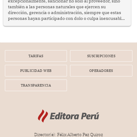
excepcionalmente, sancionar no solo al proveedor, sino
también a las personas naturales que ejercen su
dirección, gerencia o administración, siempre que estas
personas hayan participado con dolo o culpa inexcusable
en el planeamiento, la realización o la ejecución de la
infracción. En un caso reciente, Indecopi sancionó al
gerente de un proveedor de servicios de entretenimiento
por la frustrada realización de un meet and greet con
Lionel Messi, cuya presencia fue ofrecida, a su vez, por el
gerente de la empresa promotora en una entrevista
TARIFAS
SUSCRIPCIONES
radial.
PUBLICIDAD WEB
OPERADORES
TRANSPARENCIA
Director(e): Félix Alberto Paz Quiroz