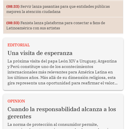
(08:33)
Servir lanza pasantías para que entidades públicas
mejoren la atención ciudadana
(08:33)
Fanista lanza plataforma para conectar a fans de
Latinoamérica con sus artistas
EDITORIAL
Una visita de esperanza
La próxima visita del papa León XIV a Uruguay, Argentina
y Perú constituye uno de los acontecimientos
internacionales más relevantes para América Latina en
los últimos años. Más allá de su dimensión religiosa, esta
gira representa una oportunidad para reafirmar el valor
del diálogo, fortalecer los vínculos entre los pueblos y
proyectar una imagen de cooperación en una región que
enfrenta desafíos en materia de desarrollo, cohesión
OPINION
social y gobernabilidad.
Cuando la responsabilidad alcanza a los
gerentes
La norma de protección al consumidor permite,