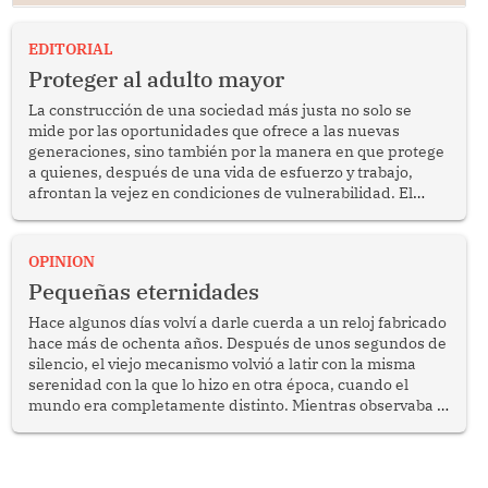
EDITORIAL
Proteger al adulto mayor
La construcción de una sociedad más justa no solo se
mide por las oportunidades que ofrece a las nuevas
generaciones, sino también por la manera en que protege
a quienes, después de una vida de esfuerzo y trabajo,
afrontan la vejez en condiciones de vulnerabilidad. El
anuncio formulado por la presidenta de la república,
Keiko Fujimori, de incrementar de 350 a 700 soles
bimestrales el subsidio que reciben los beneficiarios del
OPINION
programa Pensión 65 abre una oportunidad para
Pequeñas eternidades
reflexionar sobre la importancia de fortalecer las políticas
públicas dirigidas a los adultos mayores en pobreza.
Hace algunos días volví a darle cuerda a un reloj fabricado
hace más de ochenta años. Después de unos segundos de
silencio, el viejo mecanismo volvió a latir con la misma
serenidad con la que lo hizo en otra época, cuando el
mundo era completamente distinto. Mientras observaba el
lento movimiento de sus agujas pensé que algunas cosas
poseen una misteriosa capacidad para sobrevivir al
tiempo.