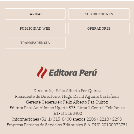
TARIFAS
SUSCRIPCIONES
PUBLICIDAD WEB
OPERADORES
TRANSPARENCIA
Director(e): Félix Alberto Paz Quiroz
Presidente de Directorio: Hugo David Aguirre Castañeda
Gerente General(e): Félix Alberto Paz Quiroz
Editora Perú Av. Alfonso Ugarte 873, Lima 1 Central Telefónica
(51-1) 3150400
Informaciones (51-1) 315-0400 anexos 2206 / 2218 / 2298
Empresa Peruana de Servicios Editoriales S.A. RUC 20100072751