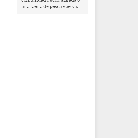
una faena de pesca vuelva
con las redes vacías, el
océano avisa. Hoy las señales
son claras: el Pacífico
tropical se está calentando y
el Perú tiene una ventana
estrecha para prepararse.