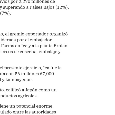
víos por 2,270 millones de
 y superando a Países Bajos (12%),
 (7%).
o, el gremio exportador organizó
–liderada por el embajador
arms en Ica y a la planta Prolan
ocesos de cosecha, embalaje y
l presente ejercicio, Ica fue la
uta con 56 millones 67,000
ad y Lambayeque.
nto, calificó a Japón como un
oductos agrícolas.
tiene un potencial enorme,
ulado entre las autoridades