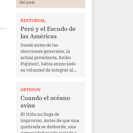
del país
EDITORIAL
Perú y el Escudo de
las Américas
Desde antes de las
elecciones generales, la
actual presidenta, Keiko
Fujimori, había anunciado
su voluntad de integrar al
Perú a la iniciativa Escudo
de las Américas, presentada
en marzo de este año por el
OPINION
mandatario estadounidense
Cuando el océano
Donald Trump, con el fin de
avisa
enfrentar al crimen
transnacional organizado y
El Niño no llega de
al tráfico de drogas.
improviso. Antes de que una
quebrada se desborde, una
comunidad quede aislada o