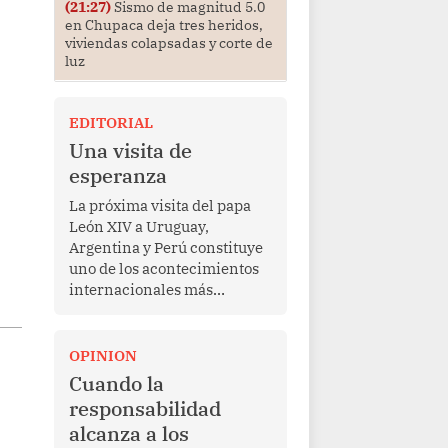
(21:27)
Sismo de magnitud 5.0
en Chupaca deja tres heridos,
viviendas colapsadas y corte de
luz
EDITORIAL
Una visita de
esperanza
La próxima visita del papa
León XIV a Uruguay,
Argentina y Perú constituye
uno de los acontecimientos
internacionales más
relevantes para América
Latina en los últimos años.
Más allá de su dimensión
OPINION
religiosa, esta gira
Cuando la
representa una oportunidad
responsabilidad
para reafirmar el valor del
alcanza a los
diálogo, fortalecer los