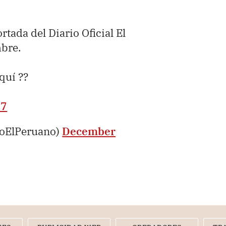
ortada del Diario Oficial El
mbre.
aquí ??
27
ioElPeruano)
December