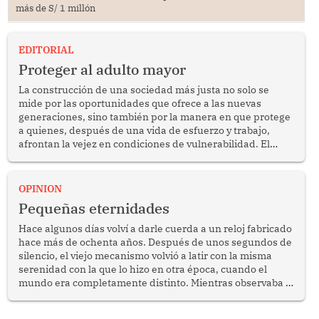
más de S/ 1 millón
EDITORIAL
Proteger al adulto mayor
La construcción de una sociedad más justa no solo se
mide por las oportunidades que ofrece a las nuevas
generaciones, sino también por la manera en que protege
a quienes, después de una vida de esfuerzo y trabajo,
afrontan la vejez en condiciones de vulnerabilidad. El
anuncio formulado por la presidenta de la república,
Keiko Fujimori, de incrementar de 350 a 700 soles
bimestrales el subsidio que reciben los beneficiarios del
OPINION
programa Pensión 65 abre una oportunidad para
Pequeñas eternidades
reflexionar sobre la importancia de fortalecer las políticas
públicas dirigidas a los adultos mayores en pobreza.
Hace algunos días volví a darle cuerda a un reloj fabricado
hace más de ochenta años. Después de unos segundos de
silencio, el viejo mecanismo volvió a latir con la misma
serenidad con la que lo hizo en otra época, cuando el
mundo era completamente distinto. Mientras observaba el
lento movimiento de sus agujas pensé que algunas cosas
poseen una misteriosa capacidad para sobrevivir al