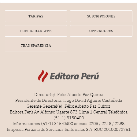
por la frustrada realización de un meet and greet con
Lionel Messi, cuya presencia fue ofrecida, a su vez, por el
gerente de la empresa promotora en una entrevista
TARIFAS
SUSCRIPCIONES
radial.
PUBLICIDAD WEB
OPERADORES
TRANSPARENCIA
Director(e): Félix Alberto Paz Quiroz
Presidente de Directorio: Hugo David Aguirre Castañeda
Gerente General(e): Félix Alberto Paz Quiroz
Editora Perú Av. Alfonso Ugarte 873, Lima 1 Central Telefónica
(51-1) 3150400
Informaciones (51-1) 315-0400 anexos 2206 / 2218 / 2298
Empresa Peruana de Servicios Editoriales S.A. RUC 20100072751