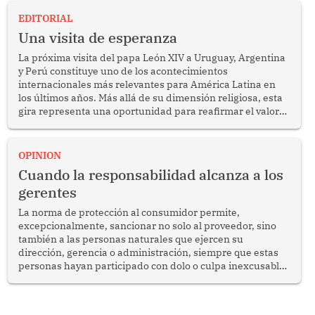
EDITORIAL
Una visita de esperanza
La próxima visita del papa León XIV a Uruguay, Argentina
y Perú constituye uno de los acontecimientos
internacionales más relevantes para América Latina en
los últimos años. Más allá de su dimensión religiosa, esta
gira representa una oportunidad para reafirmar el valor
del diálogo, fortalecer los vínculos entre los pueblos y
proyectar una imagen de cooperación en una región que
enfrenta desafíos en materia de desarrollo, cohesión
OPINION
social y gobernabilidad.
Cuando la responsabilidad alcanza a los
gerentes
La norma de protección al consumidor permite,
excepcionalmente, sancionar no solo al proveedor, sino
también a las personas naturales que ejercen su
dirección, gerencia o administración, siempre que estas
personas hayan participado con dolo o culpa inexcusable
en el planeamiento, la realización o la ejecución de la
infracción. En un caso reciente, Indecopi sancionó al
gerente de un proveedor de servicios de entretenimiento