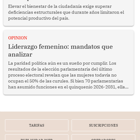
Elevar el bienestar de la ciudadanía exige superar
deficiencias estructurales que durante años limitaron el
potencial productivo del país.
OPINION
Liderazgo femenino: mandatos que
analizar
La paridad política aún es un sueño por cumplir. Los
resultados de la elección parlamentaria del último
proceso electoral revelan que las mujeres todavía no
ocupan el 50% de las curules. Si bien 70 parlamentarias
han asumido funciones en el quinquenio 2026-2031, ellas
representan apenas el 36.8% de los 190 integrantes del
nuevo Congreso bicameral (60 senadores y 130
diputados).
TARIFAS
SUSCRIPCIONES