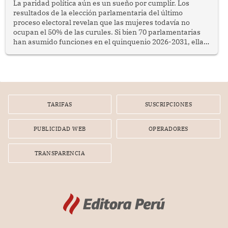
La paridad política aún es un sueño por cumplir. Los
resultados de la elección parlamentaria del último
proceso electoral revelan que las mujeres todavía no
ocupan el 50% de las curules. Si bien 70 parlamentarias
han asumido funciones en el quinquenio 2026-2031, ellas
representan apenas el 36.8% de los 190 integrantes del
nuevo Congreso bicameral (60 senadores y 130
diputados).
TARIFAS
SUSCRIPCIONES
PUBLICIDAD WEB
OPERADORES
TRANSPARENCIA