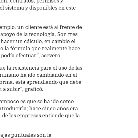
ión, contratos, permisos y
l sistema y disponibles en este
plo, un cliente está al frente de
apoyo de la tecnología. Son tres
a hacer un cálculo, en cambio el
o o la fórmula que realmente hace
e podía efectuar”, aseveró.
e la resistencia para el uso de las
o humano ha ido cambiando en el
forma, está aprendiendo que debe
n a subir”, graficó.
 Tampoco es que se ha ido como
ntroducirla; hace cinco años era
 de las empresas entiende que la
.
tajas puntuales son la