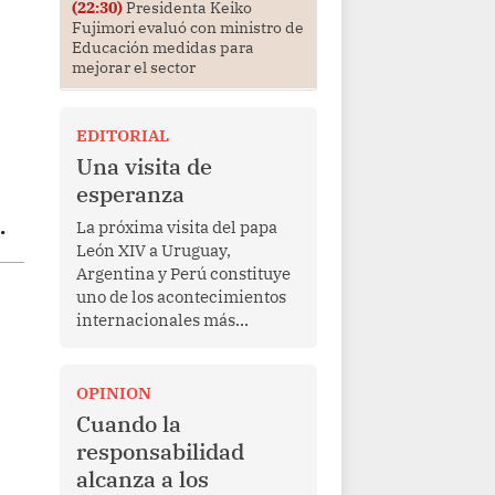
(22:30)
Presidenta Keiko
Fujimori evaluó con ministro de
Educación medidas para
mejorar el sector
EDITORIAL
Una visita de
esperanza
.
La próxima visita del papa
León XIV a Uruguay,
Argentina y Perú constituye
uno de los acontecimientos
internacionales más
relevantes para América
Latina en los últimos años.
Más allá de su dimensión
OPINION
religiosa, esta gira
Cuando la
representa una oportunidad
responsabilidad
para reafirmar el valor del
alcanza a los
diálogo, fortalecer los