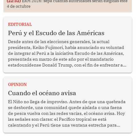
(22:32)
ERM 2026: sepa cuántas autoridades serán elegidas este
4 de octubre
EDITORIAL
Perú y el Escudo de las Américas
Desde antes de las elecciones generales, la actual
presidenta, Keiko Fujimori, había anunciado su voluntad
de integrar al Perú a la iniciativa Escudo de las Américas,
presentada en marzo de este año por el mandatario
estadounidense Donald Trump, con el fin de enfrentar al
crimen transnacional organizado y al tráfico de drogas.
OPINION
Cuando el océano avisa
El Niño no llega de improviso. Antes de que una quebrada
se desborde, una comunidad quede aislada o una faena
de pesca vuelva con las redes vacías, el océano avisa. Hoy
las señales son claras: el Pacífico tropical se está
calentando y el Perú tiene una ventana estrecha para
prepararse.